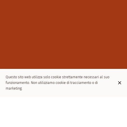
Questo sito web utilizza solo cookie strettamente necessari al suo
funzionamento. Non utilizziamo cookie di tracciamento o di
marketing.
UNO DEI MIGLIORI RISTORANTI ITALIANI
DI ETTERBEEK
Piccolo ristorante a conduzione familiare che offre pizze e piatti