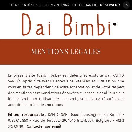
PENSEZ À RÉSERVER DÈS
MAINTENANT EN CLIQUANT ICI
RÉSERVER
MENTIONS LÉGALES
Le présent site (daibimbi.be) est détenu et exploité par KAFITO
SARL (ci-après Site Web). L'accès à ce Site Web et l'utilisation que
vous en faites dépendent de votre acceptation et de votre respect
des mentions et renonciations énoncées ci-dessous et ailleurs sur
le Site Web. En utilisant le Site Web, vous serez réputé avoir
accepté les présentes mentions.
Éditeur responsable :
KAFITO SARL (sous l'enseigne: Dai Bimbi) -
0732.615.858 - Rue de Tervaete 29, 1040 Etterbeek, Belgique - +32 2
315 09 10 -
Contacter par email